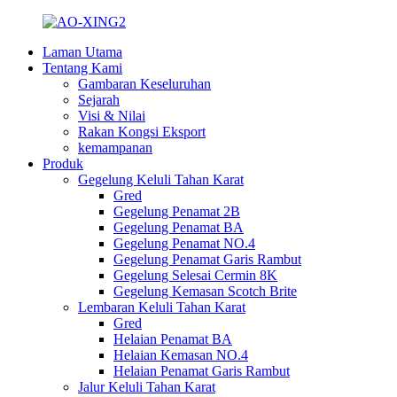
Laman Utama
Tentang Kami
Gambaran Keseluruhan
Sejarah
Visi & Nilai
Rakan Kongsi Eksport
kemampanan
Produk
Gegelung Keluli Tahan Karat
Gred
Gegelung Penamat 2B
Gegelung Penamat BA
Gegelung Penamat NO.4
Gegelung Penamat Garis Rambut
Gegelung Selesai Cermin 8K
Gegelung Kemasan Scotch Brite
Lembaran Keluli Tahan Karat
Gred
Helaian Penamat BA
Helaian Kemasan NO.4
Helaian Penamat Garis Rambut
Jalur Keluli Tahan Karat