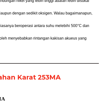
ungan nikel yang lebih tinggi adalah lebih disukai
alaupun dengan sedikit oksigen. Walau bagaimanapun,
biasanya beroperasi antara suhu melebihi 500°C dan
a boleh menyebabkan rintangan kakisan akueus yang
Tahan Karat 253MA
MA