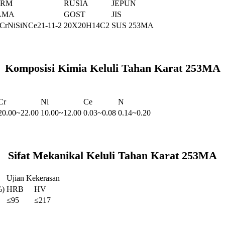
ORM
RUSIA
JEPUN
AMA
GOST
JIS
CrNiSiNCe21-11-2
20Х20Н14С2
SUS 253MA
Komposisi Kimia Keluli Tahan Karat 253MA
Cr
Ni
Ce
N
20.00~22.00
10.00~12.00
0.03~0.08
0.14~0.20
Sifat Mekanikal Keluli Tahan Karat 253MA
Ujian Kekerasan
%)
HRB
HV
≤95
≤217