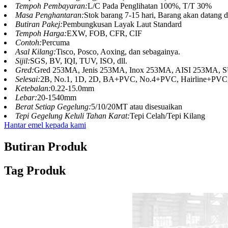
Tempoh Pembayaran:
L/C Pada Penglihatan 100%, T/T 30%
Masa Penghantaran:
Stok barang 7-15 hari, Barang akan datang 
Butiran Pakej:
Pembungkusan Layak Laut Standard
Tempoh Harga:
EXW, FOB, CFR, CIF
Contoh:
Percuma
Asal Kilang:
Tisco, Posco, Aoxing, dan sebagainya.
Sijil:
SGS, BV, IQI, TUV, ISO, dll.
Gred:
Gred 253MA, Jenis 253MA, Inox 253MA, AISI 253MA, 
Selesai:
2B, No.1, 1D, 2D, BA+PVC, No.4+PVC, Hairline+PVC,
Ketebalan:
0.22-15.0mm
Lebar:
20-1540mm
Berat Setiap Gegelung:
5/10/20MT atau disesuaikan
Tepi Gegelung Keluli Tahan Karat:
Tepi Celah/Tepi Kilang
Hantar emel kepada kami
Butiran Produk
Tag Produk