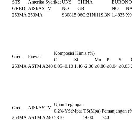
STS
Amerika Syarikat
UNS
CHINA
EURON
GRED
AISI/ASTM
NO
GB
NO
N
253MA
253MA
S30815
06Cr21Ni11Si3N
1.4835
X9
Komposisi Kimia (%)
Gred
Piawai
C
Si
Mn
P
S
253MA
ASTM A240
0.05~0.10
1.40~2.00
≤0.80
≤0.04
≤0.03
Ujian Tegangan
Gred
AISI/ASTM
0.2% YS(Mpa)
TS(Mpa)
Pemanjangan (
253MA
ASTM A240
≥310
≥600
≥40