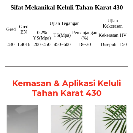
Sifat Mekanikal Keluli Tahan Karat 430
Ujian
Ujian Tegangan
Kekerasan
Gred
Gred
EN
0.2%
Pemanjangan
TS(Mpa)
Kekerasan
HV
YS(Mpa)
(%)
430
1.4016
200~450
450~600
18~30
Disepuh
150
Kemasan & Aplikasi Keluli
Tahan Karat 430