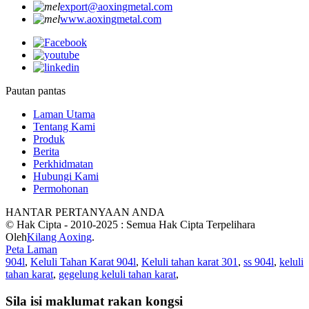
export@aoxingmetal.com
www.aoxingmetal.com
Pautan pantas
Laman Utama
Tentang Kami
Produk
Berita
Perkhidmatan
Hubungi Kami
Permohonan
HANTAR PERTANYAAN ANDA
© Hak Cipta - 2010-2025 : Semua Hak Cipta Terpelihara
Oleh
Kilang Aoxing
.
Peta Laman
904l
,
Keluli Tahan Karat 904l
,
Keluli tahan karat 301
,
ss 904l
,
keluli
tahan karat
,
gegelung keluli tahan karat
,
Sila isi maklumat rakan kongsi