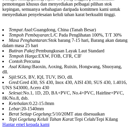
pemotongan khusus dan menyediakan pelbagai pilihan stok
kepingan, semuanya sebahagian daripada komitmen kami untuk
menyediakan penyelesaian keluli tahan karat berkualiti tinggi.
Tempat Asal:
Guangdong, China (Tanah Besar)
Tempoh Pembayaran:
L/C Pada Penglihatan 100%, T/T 30%
Masa Penghantaran:
Stok barang 7-15 hari, Barang akan datang
dalam masa 25 hari
Butiran Pakej:
Pembungkusan Layak Laut Standard
Tempoh Harga:
EXW, FOB, CFR, CIF
Contoh:
Percuma
Asal Kilang:
Baoxin, Aoxing, Ruixin, Hongwang, Shuoyang,
dll.
Sijil:
SGS, BV, IQI, TUV, ISO, dll.
Gred:
Gred 430, SS 430, Inox 430, AISI 430, SUS 430, 1.4016,
UNS S43000, Acero 430
Selesai:
No.1, 1D, 2D, BA+PVC, No.4+PVC, Hairline+PVC,
8K/No.8, dsb.
Ketebalan:
0.22-15.0mm
Lebar:
20-1540mm
Berat Setiap Gegelung:
5/10/20MT atau disesuaikan
Tepi Gegelung Keluli Tahan Karat:
Tepi Celah/Tepi Kilang
Hantar emel kepada kami