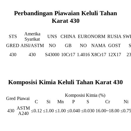
Perbandingan Piawaian Keluli Tahan
Karat 430
Amerika
STS
UNS
CHINA
EURONORM
RUSIA
SW
Syarikat
GRED
AISI/ASTM
NO
GB
NO
NAMA
GOST
430
430
S43000
10Cr17
1.4016
X8Cr17
12X17
2
Komposisi Kimia Keluli Tahan Karat 430
Komposisi Kimia (%)
Gred
Piawai
C
Si
Mn
P
S
Cr
Ni
ASTM
430
≤0.12
≤1.00
≤1.00
≤0.040
≤0.030
16.00~18.00
≤0.7
A240