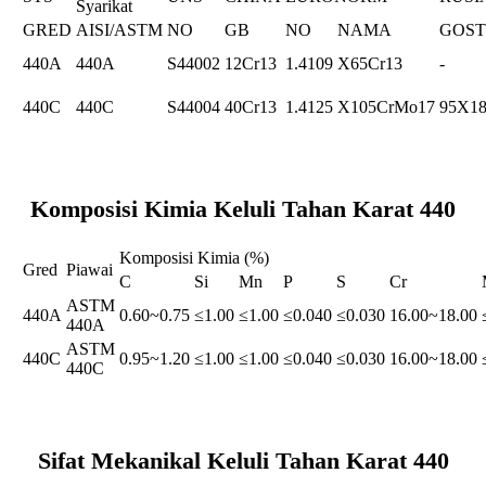
Syarikat
GRED
AISI/ASTM
NO
GB
NO
NAMA
GOST
440A
440A
S44002
12Cr13
1.4109
X65Cr13
-
440C
440C
S44004
40Cr13
1.4125
X105CrMo17
95X1
Komposisi Kimia Keluli Tahan Karat 440
Komposisi Kimia (%)
Gred
Piawai
C
Si
Mn
P
S
Cr
ASTM
440A
0.60~0.75
≤1.00
≤1.00
≤0.040
≤0.030
16.00~18.00
440A
ASTM
440C
0.95~1.20
≤1.00
≤1.00
≤0.040
≤0.030
16.00~18.00
440C
Sifat Mekanikal Keluli Tahan Karat 440