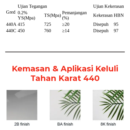
Ujian Tegangan
Ujian Kekerasan
Gred
0.2%
Pemanjangan
TS(Mpa)
Kekerasan
HBN
YS(Mpa)
(%)
440A
415
725
≥20
Disepuh
95
440C
450
760
≥14
Disepuh
97
Kemasan & Aplikasi Keluli
Tahan Karat 440