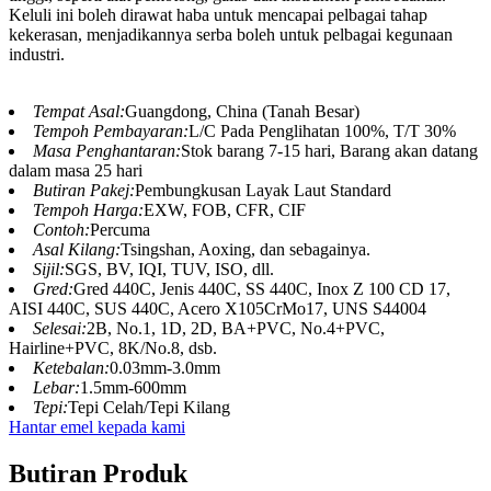
Keluli ini boleh dirawat haba untuk mencapai pelbagai tahap
kekerasan, menjadikannya serba boleh untuk pelbagai kegunaan
industri.
Tempat Asal:
Guangdong, China (Tanah Besar)
Tempoh Pembayaran:
L/C Pada Penglihatan 100%, T/T 30%
Masa Penghantaran:
Stok barang 7-15 hari, Barang akan datang
dalam masa 25 hari
Butiran Pakej:
Pembungkusan Layak Laut Standard
Tempoh Harga:
EXW, FOB, CFR, CIF
Contoh:
Percuma
Asal Kilang:
Tsingshan, Aoxing, dan sebagainya.
Sijil:
SGS, BV, IQI, TUV, ISO, dll.
Gred:
Gred 440C, Jenis 440C, SS 440C, Inox Z 100 CD 17,
AISI 440C, SUS 440C, Acero X105CrMo17, UNS S44004
Selesai:
2B, No.1, 1D, 2D, BA+PVC, No.4+PVC,
Hairline+PVC, 8K/No.8, dsb.
Ketebalan:
0.03mm-3.0mm
Lebar:
1.5mm-600mm
Tepi:
Tepi Celah/Tepi Kilang
Hantar emel kepada kami
Butiran Produk