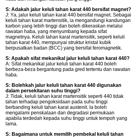
S: Adakah jalur keluli tahan karat 440 bersifat magnet?
J: Ya, jalur keluli tahan karat 440 bersifat magnet. Sebagai
keluli tahan karat martensitik, ia mengandungi kandungan
karbon yang lebih tinggi dan boleh dikeraskan melalui
rawatan haba, yang menyumbang kepada sifat
magnetnya. Keluli tahan karat martensitik, seperti keluli
tahan karat 440, mempunyai struktur kristal kubik
berpusatkan badan (BCC) yang bersifat feromagnetik.
S: Apakah sifat mekanikal jalur keluli tahan karat 440?
A: Sifat mekanikal jalur keluli tahan karat 440 boleh
berbeza-beza bergantung pada gred tertentu dan rawatan
haba.
S: Bolehkah jalur keluli tahan karat 440 digunakan
dalam persekitaran suhu tinggi?
J: Tidak, keluli tahan karat martensitik seperti 440 tidak
tahan terhadap pengoksidaan pada suhu tinggi
berbanding keluli tahan karat austenit. Ia boleh
mengalami penskalaan dan degradasi permukaan
apabila terdedah kepada suhu tinggi untuk tempoh yang
lama.
S: Bagaimana untuk memilih pembekal keluli tahan