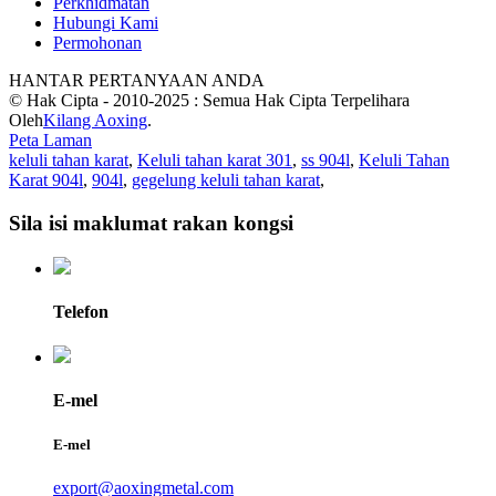
Perkhidmatan
Hubungi Kami
Permohonan
HANTAR PERTANYAAN ANDA
© Hak Cipta - 2010-2025 : Semua Hak Cipta Terpelihara
Oleh
Kilang Aoxing
.
Peta Laman
keluli tahan karat
,
Keluli tahan karat 301
,
ss 904l
,
Keluli Tahan
Karat 904l
,
904l
,
gegelung keluli tahan karat
,
Sila isi maklumat rakan kongsi
Telefon
E-mel
E-mel
export@aoxingmetal.com