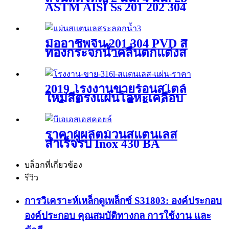
ASTM AISI Ss 201 202 304
304L 316 316L 321 Laminas
De Acero แผ่นเหล็กสแตนเลส
ที่ออกซิไดซ์ราคาต่อกิโลกรัม
มืออาชีพจีน 201 304 PVD สี
ทองกระจกน้ำคลื่นตกแต่งส
แตนเลสประทับระลอกแผ่น
2019 โรงงานขายร้อนสไตล์
ใหม่สีตรงแผ่นโลหะเคลือบ
เหล็กม้วน Ppgi พื้นผิวย่น
ราคาผู้ผลิตม้วนสแตนเลส
สำเร็จรูป Inox 430 BA
บล็อกที่เกี่ยวข้อง
รีวิว
การวิเคราะห์เหล็กดูเพล็กซ์ S31803: องค์ประกอบ
องค์ประกอบ คุณสมบัติทางกล การใช้งาน และ