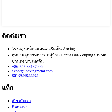
ติดต่อเรา
โรงถลุงเหล็กสแตนเลสรีดเย็น Aoxing
อุทยานอุตสาหกรรมหมู่บ้าน Hanjia เขต Zouping มณฑล
ซานตง ประเทศจีน
+86-757-83137906
export@aoxingmetal.com
8613924822232
แท็ก
เกี่ยวกับเรา
ติดต่อเรา