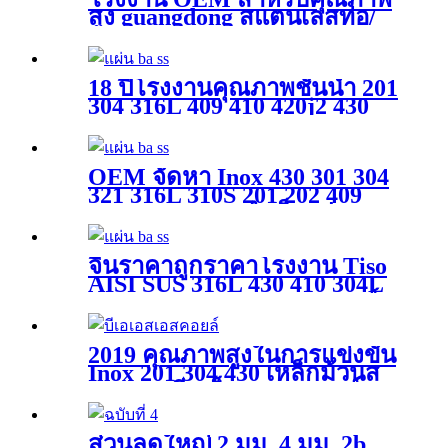
สูง guangdong สแตนเลสท่อ/
หลอด 304/310/316/316l
ASTM A544/EN สแตนเลสท่อ
วัสดุเหล็ก 316
18 ปีโรงงานคุณภาพชั้นนำ 201
304 316L 409 410 420j2 430
S32750 A240 DIN 1.4305 Ss ส
แตนเลสม้วนแผ่นแผ่นแถบ 2b
กระจกเส้นผมพื้นผิวสแตนเล
OEM จัดหา Inox 430 301 304
สม้วน
321 316L 310S 201 202 409
317L 2b Ba Hl สำเร็จรูป Ss
Nonmagnetic Magnetic แผ่นส
แตนเลสในราคาที่แข่งขัน
จีนราคาถูกราคาโรงงาน Tiso
AISI SUS 316L 430 410 304L
202 321 316 Ba N4 8K คอยส์ส
แตนเลส
2019 คุณภาพสูงในการแข่งขัน
Inox 201 304 430 เหล็กม้วนส
แตนเลสรีดเย็น 2b Ba เบอร์ 4
HL 6K 8K เสร็จสิ้น
ส่วนลดใหญ่ 2 มม. 4 มม. 2b