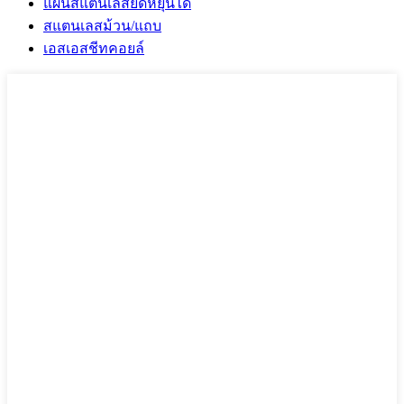
แผ่นสแตนเลสยืดหยุ่นได้
สแตนเลสม้วน/แถบ
เอสเอสชีทคอยล์