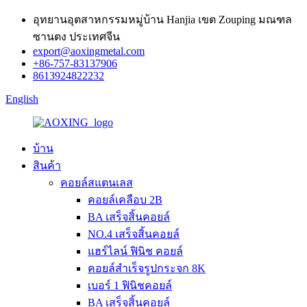
อุทยานอุตสาหกรรมหมู่บ้าน Hanjia เขต Zouping มณฑล
ซานตง ประเทศจีน
export@aoxingmetal.com
+86-757-83137906
8613924822232
English
บ้าน
สินค้า
คอยล์สแตนเลส
คอยล์เคลือบ 2B
BA เสร็จสิ้นคอยล์
NO.4 เสร็จสิ้นคอยล์
แฮร์ไลน์ ฟินิช คอยล์
คอยล์สำเร็จรูปกระจก 8K
เบอร์ 1 ฟินิชคอยล์
BA เสร็จสิ้นคอยล์