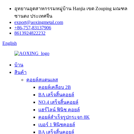
อุทยานอุตสาหกรรมหมู่บ้าน Hanjia เขต Zouping มณฑล
ซานตง ประเทศจีน
export@aoxingmetal.com
+86-757-83137906
8613924822232
English
บ้าน
สินค้า
คอยล์สแตนเลส
คอยล์เคลือบ 2B
BA เสร็จสิ้นคอยล์
NO.4 เสร็จสิ้นคอยล์
แฮร์ไลน์ ฟินิช คอยล์
คอยล์สำเร็จรูปกระจก 8K
เบอร์ 1 ฟินิชคอยล์
BA เสร็จสิ้นคอยล์