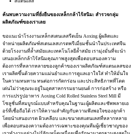
สแตนเลส
ค้นพบความงามที่ยั่งยืนของเหล็กกล้าไร้สนิม: สำรวจกลุ่ม
ผลิตภัณฑ์ของเราเลย
ขอแนะนำโรงงานเหล็กสเตนเลสรีดเย็น Aoxing ผู้ผลิตและ
จำหน่ายผลิตภัณฑ์สเตนเลสเกรดพรีเมี่ยมชั้นนำในประเทศจีน
ด้วยโรงงานที่ล้ำสมัยและเทคโนโลยีล้ำสมัย เรามุ่งมั่นที่จะนำ
เสนอเหล็กกล้าไร้สนิมคุณภาพสูงสุดเพื่อตอบสนองความ
ต้องการที่หลากหลายของลูกค้าของเราผลิตภัณฑ์สแตนเลสของ
เราผลิตขึ้นด้วยความแม่นยำและการดูแลเอาใจใส่ ทำให้มั่นใจ
ในความทนทาน ทนต่อการกัดกร่อน และประสิทธิภาพที่โดด
เด่นไม่ว่าคุณจะอยู่ในอุตสาหกรรมยานยนต์ การก่อสร้าง หรือ
การแปรรูปอาหาร Aoxing Cold Rolled Stainless Steel Mill มี
โซลูชั่นที่สมบูรณ์แบบสำหรับคุณในฐานะผู้ผลิตและซัพพลายเอ
อร์ที่เชื่อถือได้ เราให้ความสำคัญกับความพึงพอใจของลูกค้า
โดยนำเสนอเกรด ผิวเคลือบ และขนาดสแตนเลสที่หลากหลาย
เพื่อตอบสนองความต้องการเฉพาะของคุณทีมผู้เชี่ยวชาญของ
เราทำงานอย่างไม่รู้จักเหน็ดเหนื่อยเพื่อรักษามาตรฐานสูงสุดใน