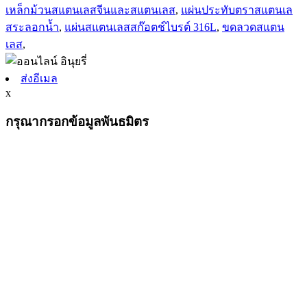
เหล็กม้วนสแตนเลสจีนและสแตนเลส
,
แผ่นประทับตราสแตนเล
สระลอกน้ำ
,
แผ่นสแตนเลสสก๊อตช์ไบรต์ 316L
,
ขดลวดสแตน
เลส
,
ส่งอีเมล
x
กรุณากรอกข้อมูลพันธมิตร