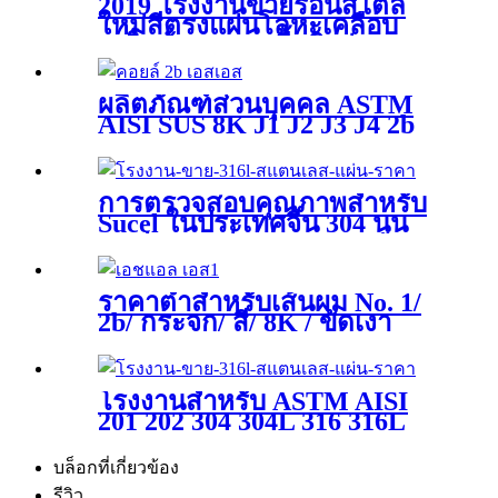
2019 โรงงานขายร้อนสไตล์
ใหม่สีตรงแผ่นโลหะเคลือบ
เหล็กม้วน Ppgi พื้นผิวย่น
ผลิตภัณฑ์ส่วนบุคคล ASTM
AISI SUS 8K J1 J2 J3 J4 2b
201 202 304 304L 310S 316
316L 405 409 410 430 เหล็ก
แผ่นรีดเย็นสแตนเลสขัดเงาสี
การตรวจสอบคุณภาพสำหรับ
ดำม้วน / แถบ / ม้วน
Sucel ในประเทศจีน 304 นูน
ลูกฟูกตกแต่ง 0.8 มม. ความ
หนาสีน้ำระลอกแผ่นสแตนเลส
ราคาต่ำสำหรับเส้นผม No. 1/
2b/ กระจก/ สี/ 8K / ขัดเงา
ASTM 904L 630 แถบสแตน
เลส
โรงงานสำหรับ ASTM AISI
201 202 304 304L 316 316L
410 410s 430 2b Ba Hl กระจก
เงาม้วนสแตนเลสรีดเย็น
บล็อกที่เกี่ยวข้อง
สำเร็จรูปสำเร็จรูปสำหรับวัสดุ
รีวิว