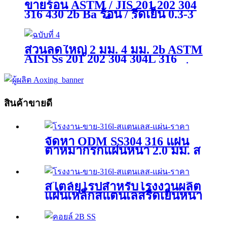
ขายร้อน ASTM / JIS 201 202 304
Gl / Gi / ขดลวดเหล็กคาร์บอน
316 430 2b Ba ร้อน / รีดเย็น 0.3-3
มม. Tisco Ss เหล็กแผ่นสแตนเลส /
แถบ / ม้วนสำหรับวัสดุก่อสร้าง
ส่วนลดใหญ่ 2 มม. 4 มม. 2b ASTM
AISI Ss 201 202 304 304L 316
316L 321 Laminas De Acero แผ่น
เหล็กสแตนเลสที่ออกซิไดซ์ราคา
ต่อกิโลกรัม
สินค้าขายดี
จัดหา ODM SS304 316 แผ่น
ตาหมากรุกแผ่นหนา 2.0 มม. ส
แตนเลส 439 Aiya Seaworth
มาตรฐานบรรจุ 1 ตัน 100 ~
2000 มม. 8-14 วัน
สไตล์ยุโรปสำหรับโรงงานผลิต
แผ่นเหล็กสแตนเลสรีดเย็นหนา
หนา 1.2 มม. 3 มม. 12 มม. 20
มม. แผ่นสแตนเลส 304 304l
316 สำหรับอุตสาหกรรม