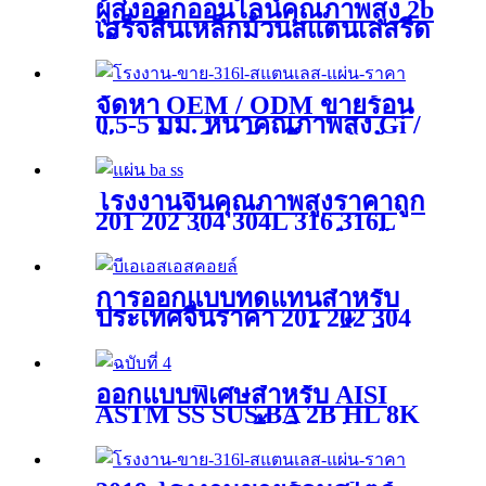
ผู้ส่งออกออนไลน์คุณภาพสูง 2b
เสร็จสิ้นเหล็กม้วนสแตนเลสรีด
เย็น (เกรด 304 316 430 409L
410J2)
จัดหา OEM / ODM ขายร้อน
0.5-5 มม. หนาคุณภาพสูง Gi /
สังกะสีเคลือบรีดเย็น / จุ่มร้อน
เหล็กชุบสังกะสีม้วน / แผ่น /
แผ่น / แถบ
โรงงานจีนคุณภาพสูงราคาถูก
201 202 304 304L 316 316L
SS316 แผ่นสแตนเลสสำหรับ
จานคอนเทนเนอร์
การออกแบบทดแทนสำหรับ
ประเทศจีนราคา 201 202 304
316 430 เกรด 2b เสร็จสิ้นรีด
ร้อน / รีดเย็น Tisco Ss Inox
เหล็กอลูมิเนียม / คาร์บอน /
ออกแบบพิเศษสำหรับ AISI
สังกะสี / Gi ขดลวดสแตนเลส
ASTM SS SUS BA 2B HL 8K
สำหรับวัสดุก่อสร้าง
No.1 กระจก / พื้นผิวแปรง 201
202 430 321 316L 316 304 แผ่น
สแตนเลส