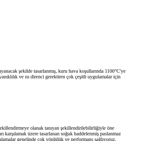
dayanacak şekilde tasarlanmış, kuru hava koşullarında 1100°C'ye
nıklılık ve ısı direnci gerektiren çok çeşitli uygulamalar için
illendirmeye olanak tanıyan şekillendirilebilirliğiyle öne
yaçları karşılamak üzere tasarlanan soğuk haddelenmiş paslanmaz
uygulamalar genelinde çok yönlülük ve performans sağlıyoruz.