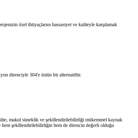
rojenizin özel ihtiyaçlarını hassasiyet ve kaliteyle karşılamak
direnciyle 304'e üstün bir alternatiftir.
alite, makul süneklik ve şekillendirilebilirliği mükemmel kaynak
ve hem şekillendirilebilirliğin hem de direncin değerli olduğu