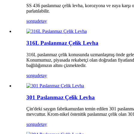
SS 436 paslanmaz çelik levha, korozyona ve ısıya karşı 
parlatılabilir.
sorgu
detay
316L Paslanmaz Çelik Levha
316L paslanmaz çelik konusunda uzmanlaşmış önde gelen b
Konumumuz, piyasada rekabetçi olan doğrudan fiyatlandırma
bağlılığımızın altını çizmektedir.
sorgu
detay
301 Paslanmaz Çelik Levha
Çin'deki saygın fabrikamızdan temin edilen 301 paslanmaz çe
mevcuttur. Krom-nikel östenitik paslanmaz çelik olan 30
sorgu
detay