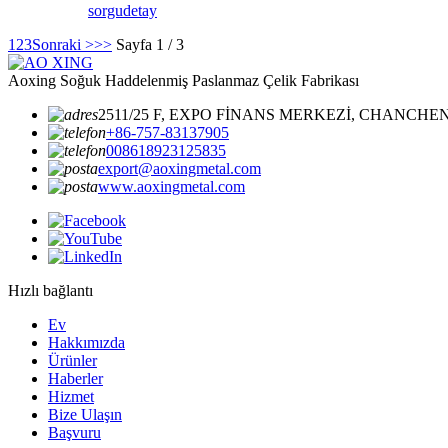
sorgu
detay
1
2
3
Sonraki >
>>
Sayfa 1 / 3
Aoxing Soğuk Haddelenmiş Paslanmaz Çelik Fabrikası
2511/25 F, EXPO FİNANS MERKEZİ, CHANC
+86-757-83137905
008618923125835
export@aoxingmetal.com
www.aoxingmetal.com
Hızlı bağlantı
Ev
Hakkımızda
Ürünler
Haberler
Hizmet
Bize Ulaşın
Başvuru