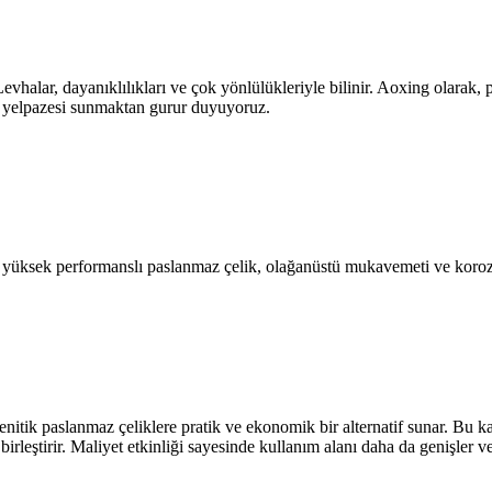
vhalar, dayanıklılıkları ve çok yönlülükleriyle bilinir. Aoxing olarak, p
k yelpazesi sunmaktan gurur duyuyoruz.
ksek performanslı paslanmaz çelik, olağanüstü mukavemeti ve korozyon 
nitik paslanmaz çeliklere pratik ve ekonomik bir alternatif sunar. Bu k
 birleştirir. Maliyet etkinliği sayesinde kullanım alanı daha da genişler 