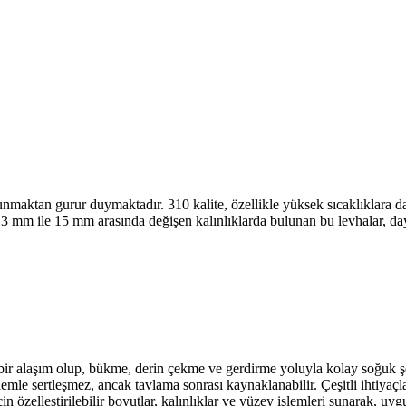
unmaktan gurur duymaktadır. 310 kalite, özellikle yüksek sıcaklıklara 
,3 mm ile 15 mm arasında değişen kalınlıklarda bulunan bu levhalar, daya
 bir alaşım olup, bükme, derin çekme ve gerdirme yoluyla kolay soğuk şek
l işlemle sertleşmez, ancak tavlama sonrası kaynaklanabilir. Çeşitli ihti
çin özelleştirilebilir boyutlar, kalınlıklar ve yüzey işlemleri sunarak, 