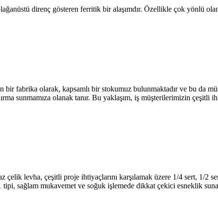
olağanüstü direnç gösteren ferritik bir alaşımdır. Özellikle çok yönlü
ir fabrika olarak, kapsamlı bir stokumuz bulunmaktadır ve bu da müşte
 sunmamıza olanak tanır. Bu yaklaşım, iş müşterilerimizin çeşitli ihtiy
lik levha, çeşitli proje ihtiyaçlarını karşılamak üzere 1/4 sert, 1/2 sert
1 tipi, sağlam mukavemet ve soğuk işlemede dikkat çekici esneklik suna