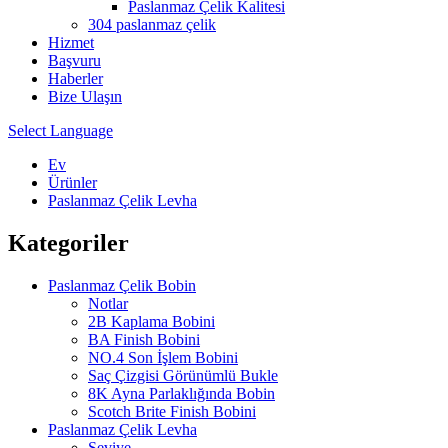
Paslanmaz Çelik Kalitesi
304 paslanmaz çelik
Hizmet
Başvuru
Haberler
Bize Ulaşın
Select Language
Ev
Ürünler
Paslanmaz Çelik Levha
Kategoriler
Paslanmaz Çelik Bobin
Notlar
2B Kaplama Bobini
BA Finish Bobini
NO.4 Son İşlem Bobini
Saç Çizgisi Görünümlü Bukle
8K Ayna Parlaklığında Bobin
Scotch Brite Finish Bobini
Paslanmaz Çelik Levha
Seviye