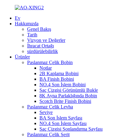
Ev
Hakkımızda
Genel Bakış
Tarih
Vizyon ve Değerler
İhracat Ortağı
sürdürülebilirlik
Ürünler
Paslanmaz Çelik Bobin
Notlar
2B Kaplama Bobini
BA Finish Bobini
NO.4 Son İşlem Bobini
Saç Çizgisi Görünümlü Bukle
8K Ayna Parlaklığında Bobin
Scotch Brite Finish Bobini
Paslanmaz Çelik Levha
Seviye
BA Son İşlem Sayfası
NO.4 Son İşlem Sayfası
Saç Çizgisi Sonlandırma Sayfası
Paslanmaz Çelik Şerit