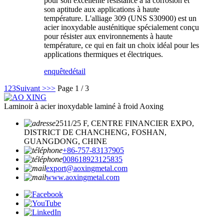
pour son excellente résistance à la corrosion et
son aptitude aux applications à haute
température. L'alliage 309 (UNS S30900) est un
acier inoxydable austénitique spécialement conçu
pour résister aux environnements à haute
température, ce qui en fait un choix idéal pour les
applications thermiques et électriques.
enquête
détail
1
2
3
Suivant >
>>
Page 1 / 3
Laminoir à acier inoxydable laminé à froid Aoxing
2511/25 F, CENTRE FINANCIER EXPO,
DISTRICT DE CHANCHENG, FOSHAN,
GUANGDONG, CHINE
+86-757-83137905
008618923125835
export@aoxingmetal.com
www.aoxingmetal.com