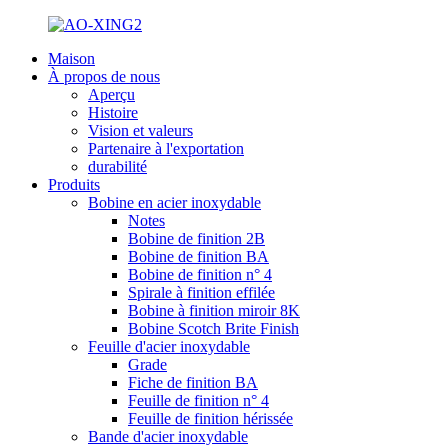
Maison
À propos de nous
Aperçu
Histoire
Vision et valeurs
Partenaire à l'exportation
durabilité
Produits
Bobine en acier inoxydable
Notes
Bobine de finition 2B
Bobine de finition BA
Bobine de finition n° 4
Spirale à finition effilée
Bobine à finition miroir 8K
Bobine Scotch Brite Finish
Feuille d'acier inoxydable
Grade
Fiche de finition BA
Feuille de finition n° 4
Feuille de finition hérissée
Bande d'acier inoxydable