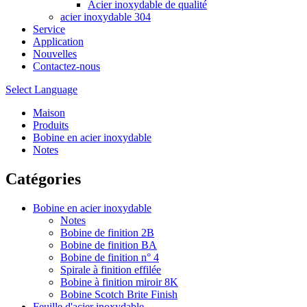
Acier inoxydable de qualité
acier inoxydable 304
Service
Application
Nouvelles
Contactez-nous
Select Language
Maison
Produits
Bobine en acier inoxydable
Notes
Catégories
Bobine en acier inoxydable
Notes
Bobine de finition 2B
Bobine de finition BA
Bobine de finition n° 4
Spirale à finition effilée
Bobine à finition miroir 8K
Bobine Scotch Brite Finish
Feuille d'acier inoxydable