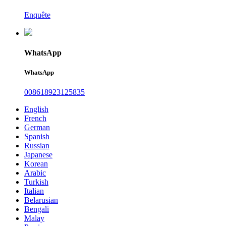
Enquête
WhatsApp
WhatsApp
008618923125835
English
French
German
Spanish
Russian
Japanese
Korean
Arabic
Turkish
Italian
Belarusian
Bengali
Malay