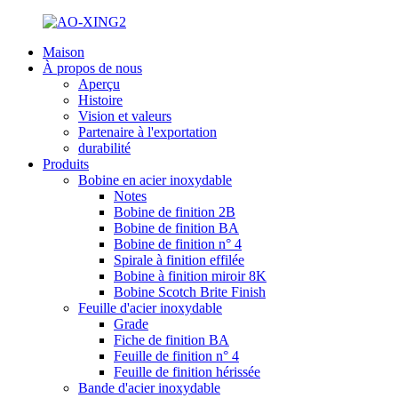
Maison
À propos de nous
Aperçu
Histoire
Vision et valeurs
Partenaire à l'exportation
durabilité
Produits
Bobine en acier inoxydable
Notes
Bobine de finition 2B
Bobine de finition BA
Bobine de finition n° 4
Spirale à finition effilée
Bobine à finition miroir 8K
Bobine Scotch Brite Finish
Feuille d'acier inoxydable
Grade
Fiche de finition BA
Feuille de finition n° 4
Feuille de finition hérissée
Bande d'acier inoxydable