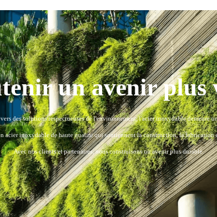
tenir un avenir plus 
t vers des solutions respectueuses de l'environnement, l'acier inoxydable demeure 
n acier inoxydable de haute qualité qui soutiennent la construction, la fabrication e
Avec nos clients et partenaires, nous construisons un avenir plus durable.