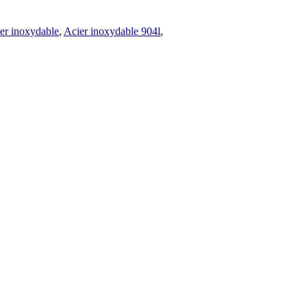
.
ier inoxydable
,
Acier inoxydable 904l
,