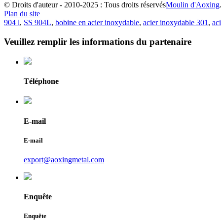
© Droits d'auteur - 2010-2025 : Tous droits réservés
Moulin d'Aoxing
Plan du site
904 l
,
SS 904L
,
bobine en acier inoxydable
,
acier inoxydable 301
,
ac
Veuillez remplir les informations du partenaire
Téléphone
E-mail
E-mail
export@aoxingmetal.com
Enquête
Enquête