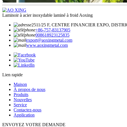
Laminoir à acier inoxydable laminé à froid Aoxing
2511/25 F, CENTRE FINANCIER EXPO, DIS
+86-757-83137905
008618923125835
export@aoxingmetal.com
www.aoxingmetal.com
Lien rapide
Maison
À propos de nous
Produits
Nouvelles
Service
Contactez-nous
Application
ENVOYEZ VOTRE DEMANDE