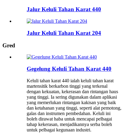
Jalur Keluli Tahan Karat 440
Jalur Keluli Tahan Karat 204
Gred
Gegelung Keluli Tahan Karat 440
Keluli tahan karat 440 ialah keluli tahan karat
martensitik berkarbon tinggi yang terkenal
dengan kekuatan, kekerasan dan rintangan haus
yang tinggi. Ia sering digunakan dalam aplikasi
yang memerlukan rintangan kakisan yang baik
dan ketahanan yang tinggi, seperti alat pemotong,
galas dan instrumen pembedahan. Keluli ini
boleh dirawat haba untuk mencapai pelbagai
tahap kekerasan, menjadikannya serba boleh
untuk pelbagai kegunaan industri.