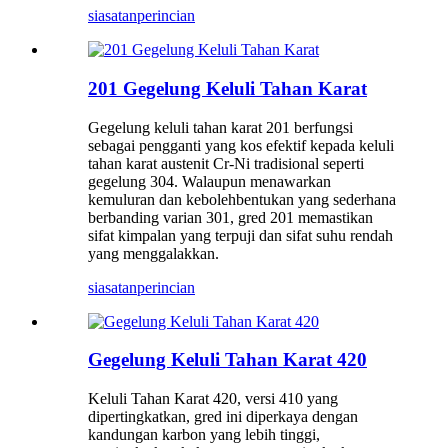
siasatan
perincian
201 Gegelung Keluli Tahan Karat
Gegelung keluli tahan karat 201 berfungsi
sebagai pengganti yang kos efektif kepada keluli
tahan karat austenit Cr-Ni tradisional seperti
gegelung 304. Walaupun menawarkan
kemuluran dan kebolehbentukan yang sederhana
berbanding varian 301, gred 201 memastikan
sifat kimpalan yang terpuji dan sifat suhu rendah
yang menggalakkan.
siasatan
perincian
Gegelung Keluli Tahan Karat 420
Keluli Tahan Karat 420, versi 410 yang
dipertingkatkan, gred ini diperkaya dengan
kandungan karbon yang lebih tinggi,