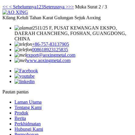
<<
< Sebelumnya
1
2
3
Seterusnya >
>>
Muka Surat 2 / 3
Kilang Keluli Tahan Karat Gulungan Sejuk Aoxing
2511/25 F, PUSAT KEWANGAN EKSPO,
DAERAH CHANCHENG, FOSHAN, GUANGDONG,
CHINA
+86-757-83137905
008618923125835
export@aoxingmetal.com
www.aoxingmetal.com
Pautan pantas
Laman Utama
Tentang Kami
Produk
Berita
Perkhidmatan
Hubungi Kami
Permohonan