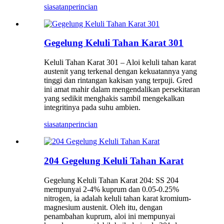
siasatan
perincian
Gegelung Keluli Tahan Karat 301
Keluli Tahan Karat 301 – Aloi keluli tahan karat
austenit yang terkenal dengan kekuatannya yang
tinggi dan rintangan kakisan yang terpuji. Gred
ini amat mahir dalam mengendalikan persekitaran
yang sedikit menghakis sambil mengekalkan
integritinya pada suhu ambien.
siasatan
perincian
204 Gegelung Keluli Tahan Karat
Gegelung Keluli Tahan Karat 204: SS 204
mempunyai 2-4% kuprum dan 0.05-0.25%
nitrogen, ia adalah keluli tahan karat kromium-
magnesium austenit. Oleh itu, dengan
penambahan kuprum, aloi ini mempunyai