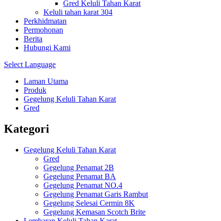
Gred Keluli Tahan Karat
Keluli tahan karat 304
Perkhidmatan
Permohonan
Berita
Hubungi Kami
Select Language
Laman Utama
Produk
Gegelung Keluli Tahan Karat
Gred
Kategori
Gegelung Keluli Tahan Karat
Gred
Gegelung Penamat 2B
Gegelung Penamat BA
Gegelung Penamat NO.4
Gegelung Penamat Garis Rambut
Gegelung Selesai Cermin 8K
Gegelung Kemasan Scotch Brite
Lembaran Keluli Tahan Karat