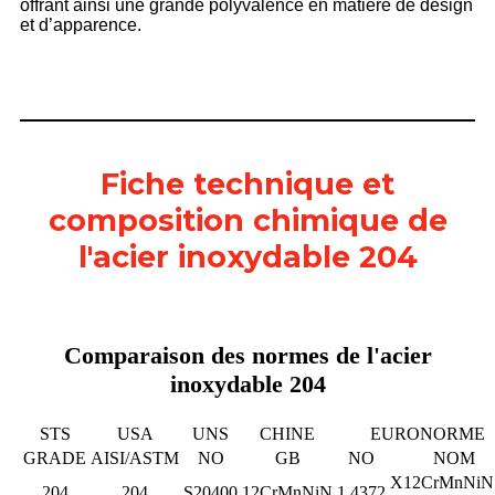
offrant ainsi une grande polyvalence en matière de design
et d’apparence.
Fiche technique et
composition chimique de
l'acier inoxydable 204
Comparaison des normes de l'acier
inoxydable 204
STS
USA
UNS
CHINE
EURONORME
GRADE
AISI/ASTM
NO
GB
NO
NOM
X12CrMnNiN
204
204
S20400
12CrMnNiN
1,4372