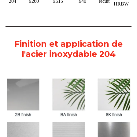
204
≥260
≥515
≥40
recuit
HRBW
Finition et application de
l'acier inoxydable 204