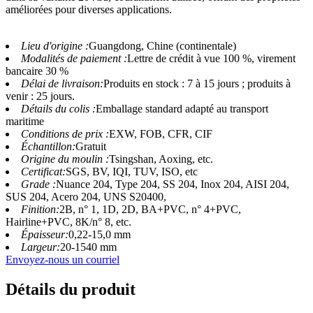
améliorées pour diverses applications.
Lieu d'origine :
Guangdong, Chine (continentale)
Modalités de paiement :
Lettre de crédit à vue 100 %, virement
bancaire 30 %
Délai de livraison:
Produits en stock : 7 à 15 jours ; produits à
venir : 25 jours.
Détails du colis :
Emballage standard adapté au transport
maritime
Conditions de prix :
EXW, FOB, CFR, CIF
Échantillon:
Gratuit
Origine du moulin :
Tsingshan, Aoxing, etc.
Certificat:
SGS, BV, IQI, TUV, ISO, etc
Grade :
Nuance 204, Type 204, SS 204, Inox 204, AISI 204,
SUS 204, Acero 204, UNS S20400,
Finition:
2B, n° 1, 1D, 2D, BA+PVC, n° 4+PVC,
Hairline+PVC, 8K/n° 8, etc.
Épaisseur:
0,22-15,0 mm
Largeur:
20-1540 mm
Envoyez-nous un courriel
Détails du produit