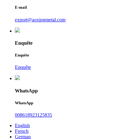
E-mail
export@aoxingmetal.com
Enquête
Enquête
Enquête
WhatsApp
WhatsApp
008618923125835
English
French
German