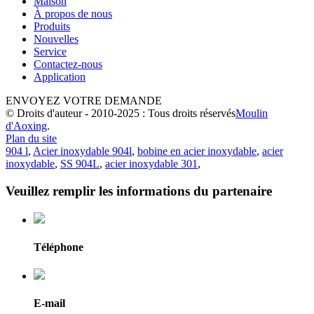
Maison
À propos de nous
Produits
Nouvelles
Service
Contactez-nous
Application
ENVOYEZ VOTRE DEMANDE
© Droits d'auteur - 2010-2025 : Tous droits réservés
Moulin
d'Aoxing
.
Plan du site
904 l
,
Acier inoxydable 904l
,
bobine en acier inoxydable
,
acier
inoxydable
,
SS 904L
,
acier inoxydable 301
,
Veuillez remplir les informations du partenaire
Téléphone
E-mail