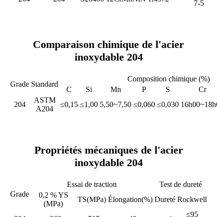
7-5
Comparaison chimique de l'acier
inoxydable 204
Composition chimique (%)
Grade
Standard
C
Si
Mn
P
S
Cr
ASTM
204
≤0,15
≤1,00
5,50~7,50
≤0,060
≤0,030
16h00~18h
A204
Propriétés mécaniques de l'acier
inoxydable 204
Essai de traction
Test de dureté
Grade
0,2 % YS
TS(MPa)
Élongation(%)
Dureté
Rockwell
(MPa)
≤95